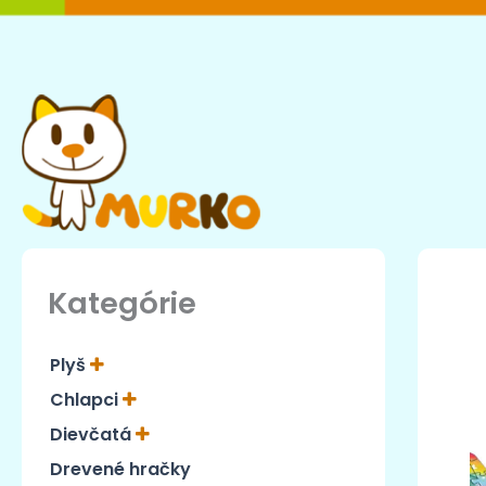
Preskočiť
na
obsah
Kategórie
Plyš
Chlapci
Dievčatá
Drevené hračky