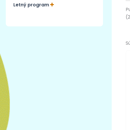
Letný program
P
(
S