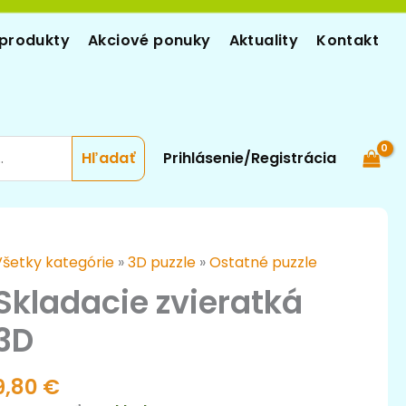
produkty
Akciové ponuky
Aktuality
Kontakt
Prihlásenie/Registrácia
množstvo
Všetky kategórie
»
3D puzzle
»
Ostatné puzzle
kladacie
Skladacie zvieratká
vieratká
3D
3D
9,80
€