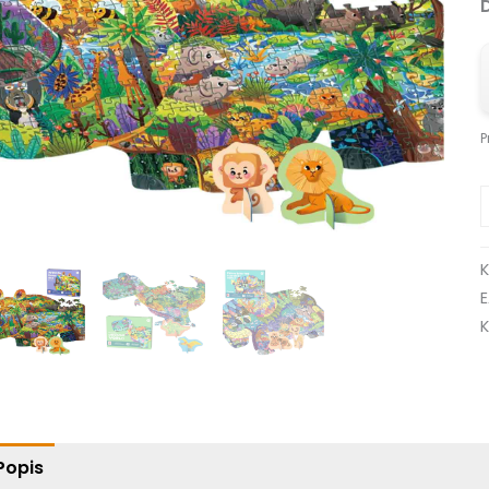
P
K
Popis