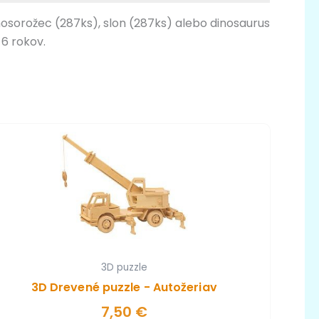
nosorožec (287ks), slon (287ks) alebo dinosaurus
6 rokov.
3D puzzle
3D Drevené puzzle - Autožeriav
7,50
€