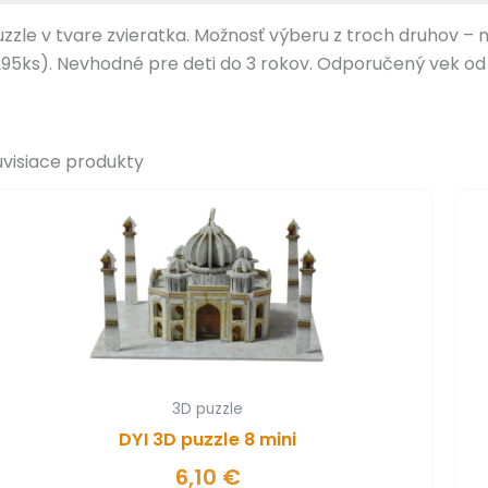
uzzle v tvare zvieratka. Možnosť výberu z troch druhov – 
295ks). Nevhodné pre deti do 3 rokov. Odporučený vek od 
úvisiace produkty
3D puzzle
DYI 3D puzzle 8 mini
6,10
€