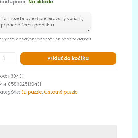
Dostupnosť
Na sklade
ri výbere viacerých variantov ich oddeľte čiarkou
Pridať do košíka
Kód:
P30431
EAN:
8586025130431
ategórie:
3D puzzle
,
Ostatné puzzle