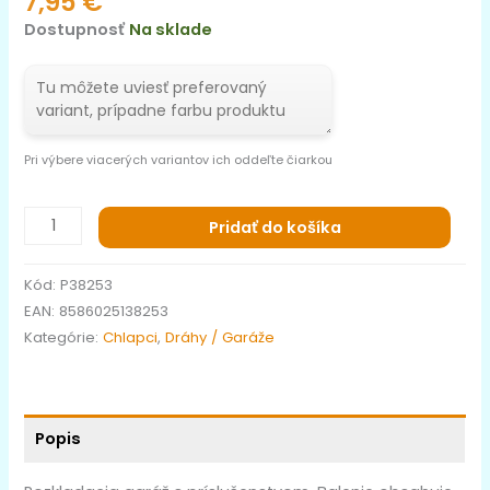
7,95
€
Dostupnosť
Na sklade
Pri výbere viacerých variantov ich oddeľte čiarkou
Pridať do košíka
Kód:
P38253
EAN:
8586025138253
Kategórie:
Chlapci
,
Dráhy / Garáže
Popis