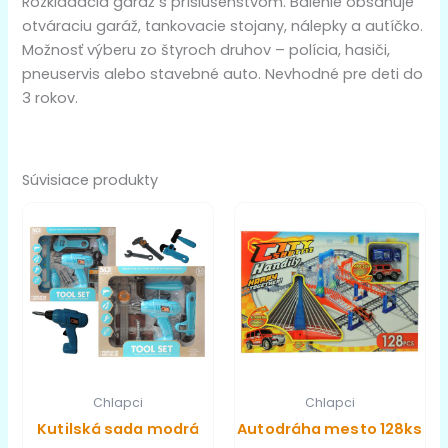
Rozkladacia garáž s príslušenstvom. Balenie obsahuje
otváraciu garáž, tankovacie stojany, nálepky a autíčko.
Možnosť výberu zo štyroch druhov – polícia, hasiči,
pneuservis alebo stavebné auto. Nevhodné pre deti do
3 rokov.
Súvisiace produkty
Chlapci
Chlapci
Kutilská sada modrá
Autodráha mesto 128ks