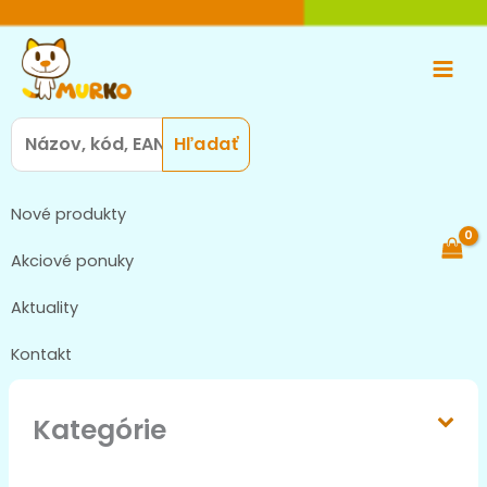
Preskočiť
Main
na
Men
obsah
Search
for:
Nové produkty
Akciové ponuky
Aktuality
Kontakt
Kategórie