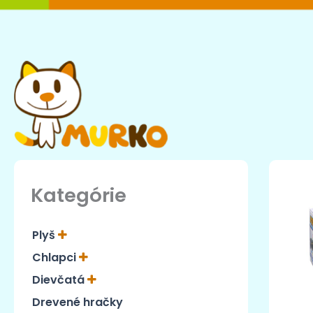
Preskočiť
na
obsah
Kategórie
Plyš
Chlapci
Dievčatá
Drevené hračky