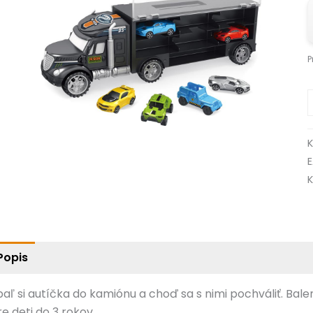
P
K
Popis
Ďalšie informácie
baľ si autíčka do kamiónu a choď sa s nimi pochváliť. Bal
re deti do 3 rokov.