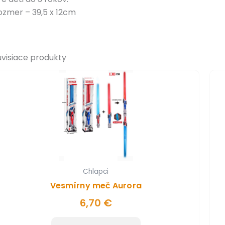
ozmer – 39,5 x 12cm
úvisiace produkty
Chlapci
Vesmírny meč Aurora
6,70
€