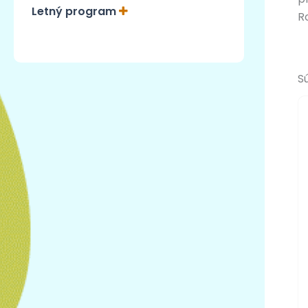
Letný program
R
S