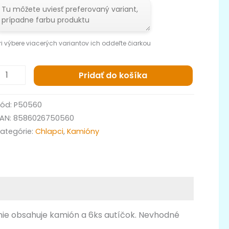
ri výbere viacerých variantov ich oddeľte čiarkou
Pridať do košíka
Kód:
P50560
EAN:
8586026750560
ategórie:
Chlapci
,
Kamióny
enie obsahuje kamión a 6ks autíčok. Nevhodné