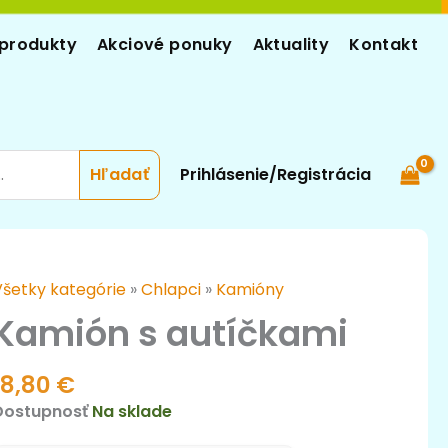
produkty
Akciové ponuky
Aktuality
Kontakt
Prihlásenie/Registrácia
množstvo
Všetky kategórie
»
Chlapci
»
Kamióny
Kamión
Kamión s autíčkami
autíčkami
18,80
€
Dostupnosť
Na sklade