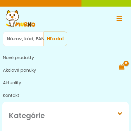
Preskočiť
Main
na
Men
obsah
Search
for:
Nové produkty
Akciové ponuky
Aktuality
Kontakt
Kategórie