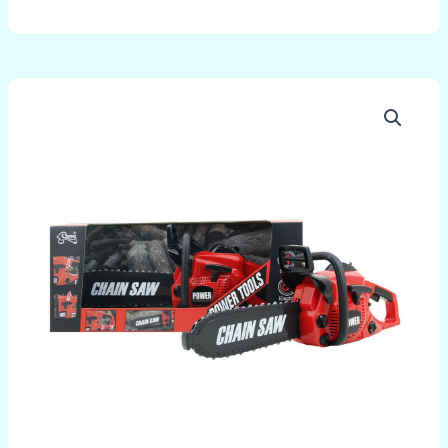
množstvo
Reťazová
píla