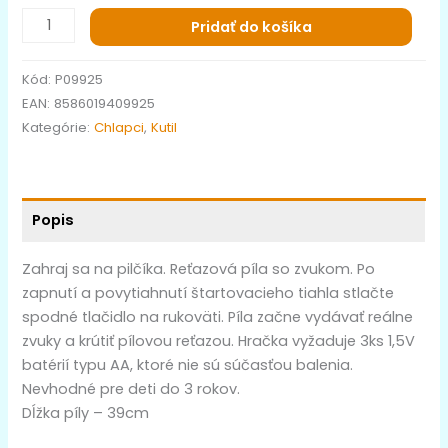
Pridať do košíka
Kód:
P09925
EAN:
8586019409925
Kategórie:
Chlapci
,
Kutil
Popis
Zahraj sa na pilčíka. Reťazová píla so zvukom. Po
zapnutí a povytiahnutí štartovacieho tiahla stlačte
spodné tlačidlo na rukoväti. Píla začne vydávať reálne
zvuky a krútiť pílovou reťazou. Hračka vyžaduje 3ks 1,5V
batérií typu AA, ktoré nie sú súčasťou balenia.
Nevhodné pre deti do 3 rokov.
Dĺžka píly – 39cm