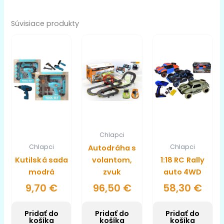
Súvisiace produkty
Chlapci
Chlapci
Chlapci
Autodráha s
Kutilská sada
volantom,
1:18 RC Rally
modrá
zvuk
auto 4WD
9,70
€
96,50
€
58,30
€
Pridať do
Pridať do
Pridať do
košíka
košíka
košíka