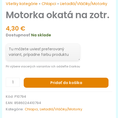
Všetky kategórie
»
Chlapci
»
Lietadlá/Vláčiky/Motorky
Motorka okatá na zotr.
4,30
€
Dostupnosť
Na sklade
Pri výbere viacerých variantov ich oddeľte čiarkou
Pridať do košíka
Kód:
P10794
EAN:
8586024410794
Kategórie:
Chlapci
,
Lietadlá/Vláčiky/Motorky