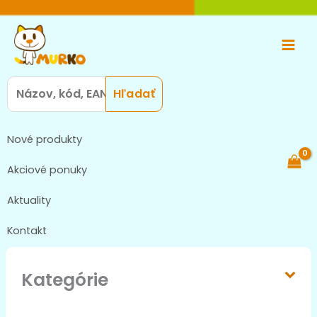
Preskočiť
Main
na
Men
obsah
Search
for:
Nové produkty
Akciové ponuky
Aktuality
Kontakt
Kategórie