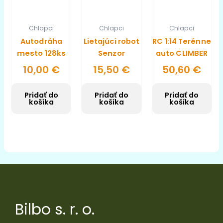
Chlapci
Chlapci
Chlapci
Autodráha
Lietajúci robot
RC 1:14 Terénne
mesto 128ks
Senzor
auto CLIMBER
10,00
€
15,50
€
50,60
€
Pridať do
Pridať do
Pridať do
košíka
košíka
košíka
Bilbo s. r. o.