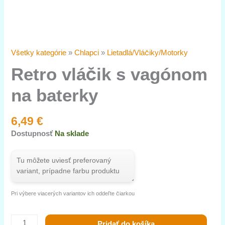
Všetky kategórie
»
Chlapci
»
Lietadlá/Vláčiky/Motorky
Retro vláčik s vagónom
na baterky
6,49
€
Dostupnosť
Na sklade
Pri výbere viacerých variantov ich oddeľte čiarkou
Pridať do košíka