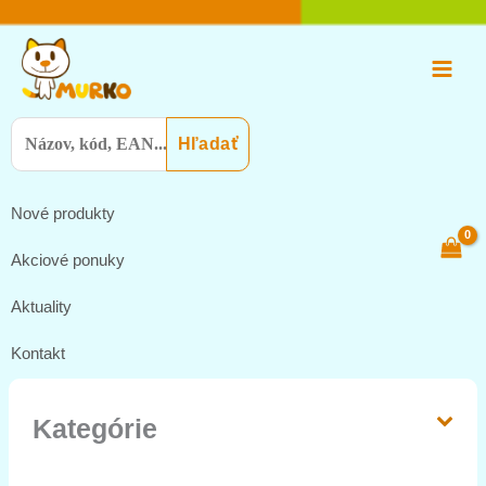
Preskočiť
Main
na
Menu
obsah
Search
for:
Nové produkty
Akciové ponuky
Aktuality
Kontakt
Kategórie