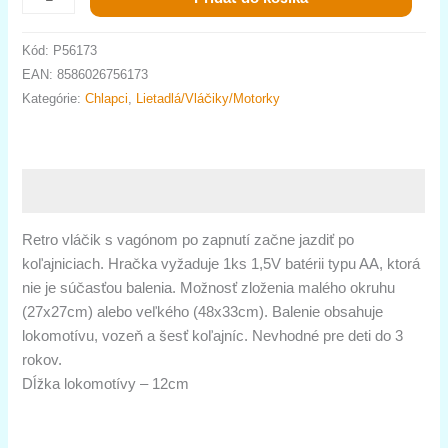
Kód:
P56173
EAN:
8586026756173
Kategórie:
Chlapci
,
Lietadlá/Vláčiky/Motorky
Popis
Retro vláčik s vagónom po zapnutí začne jazdiť po
koľajniciach. Hračka vyžaduje 1ks 1,5V batérii typu AA, ktorá
nie je súčasťou balenia. Možnosť zloženia malého okruhu
(27x27cm) alebo veľkého (48x33cm). Balenie obsahuje
lokomotívu, vozeň a šesť koľajníc. Nevhodné pre deti do 3
rokov.
Dĺžka lokomotívy – 12cm