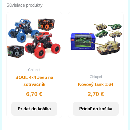
Súvisiace produkty
Chlapci
Chlapci
SOUL 4x4 Jeep na
zotrvačník
Kovový tank 1:64
6,70
€
2,70
€
Pridať do košíka
Pridať do košíka