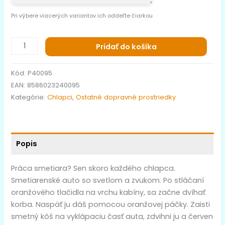
Pri výbere viacerých variantov ich oddeľte čiarkou
Pridať do košíka
Kód:
P40095
EAN:
8586023240095
Kategórie:
Chlapci
,
Ostatné dopravné prostriedky
Popis
Práca smetiara? Sen skoro každého chlapca.
Smetiarenské auto so svetlom a zvukom. Po stláčaní
oranžového tlačidla na vrchu kabíny, sa začne dvíhať
korba. Naspäť ju dáš pomocou oranžovej páčky. Zaisti
smetný kôš na vyklápaciu časť auta, zdvihni ju a červen