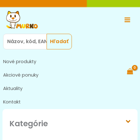
Preskočiť
Main
na
Men
obsah
Search
for:
Nové produkty
Akciové ponuky
Aktuality
Kontakt
Kategórie