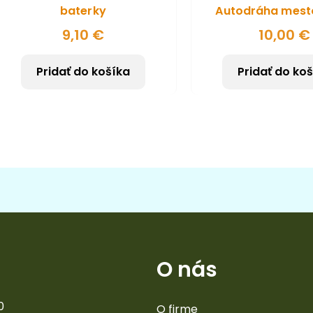
baterky
Autodráha mest
9,10
€
10,00
€
Pridať do košíka
Pridať do ko
O nás
0
O firme