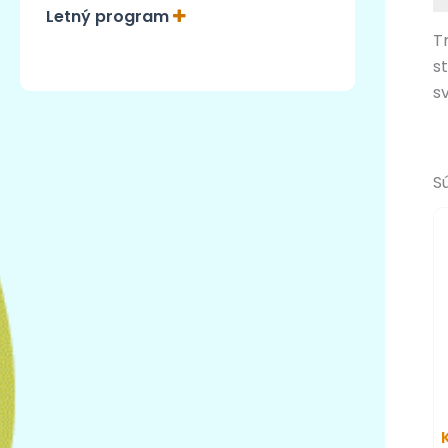
Letný program
T
s
s
S