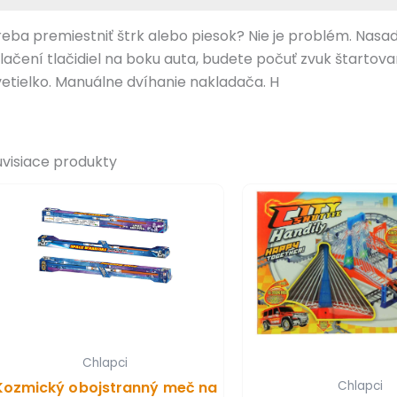
reba premiestniť štrk alebo piesok? Nie je problém. Nasadni
tlačení tlačidiel na boku auta, budete počuť zvuk štartova
vetielko. Manuálne dvíhanie nakladača. H
úvisiace produkty
Chlapci
Kozmický obojstranný meč na
Chlapci