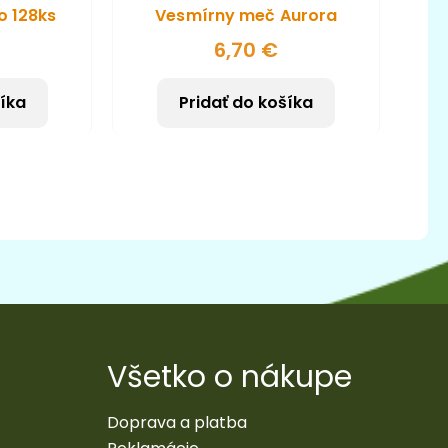
o 128ks
Vesmírny meč Aurora
6,70
€
šíka
Pridať do košíka
Všetko o nákupe
Doprava a platba