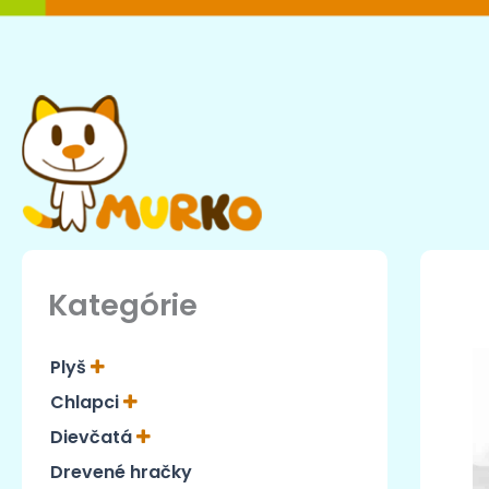
Preskočiť
na
obsah
Kategórie
Plyš
Chlapci
Dievčatá
Drevené hračky