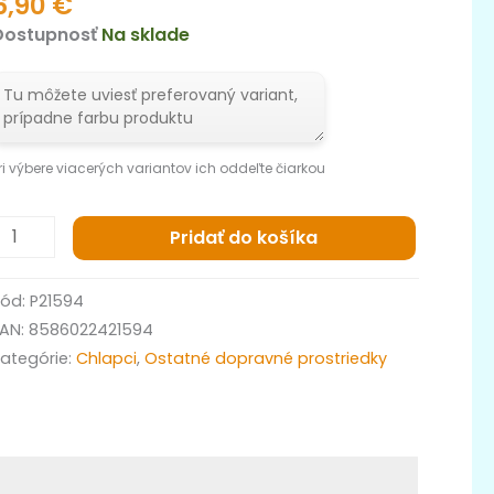
6,90
€
Dostupnosť
Na sklade
ri výbere viacerých variantov ich oddeľte čiarkou
Pridať do košíka
Kód:
P21594
EAN:
8586022421594
ategórie:
Chlapci
,
Ostatné dopravné prostriedky