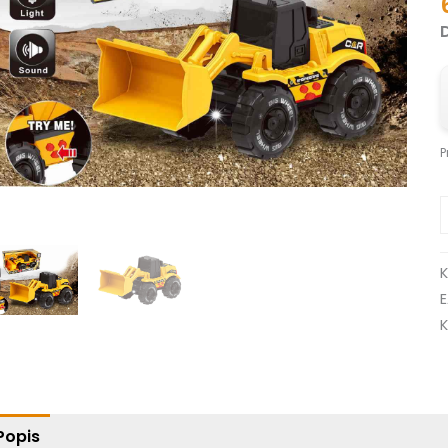
P
K
Popis