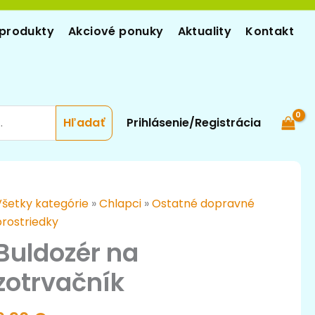
produkty
Akciové ponuky
Aktuality
Kontakt
Prihlásenie/Registrácia
množstvo
Všetky kategórie
»
Chlapci
»
Ostatné dopravné
uldozér
prostriedky
na
Buldozér na
otrvačník
zotrvačník