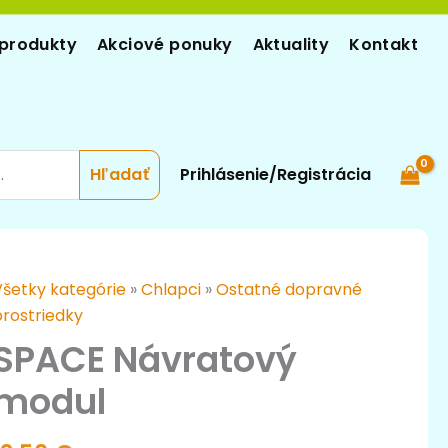
produkty
Akciové ponuky
Aktuality
Kontakt
Prihlásenie/Registrácia
množstvo
Všetky kategórie
»
Chlapci
»
Ostatné dopravné
SPACE
prostriedky
Návratový
SPACE Návratový
modul
modul