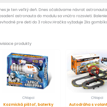
nes je ten veľký deň. Dnes očakávame návrat astronauta
osadení astronauta do modulu sa vnútro rozsvieti. Baleni
evhodné pre deti do 3 rokov.Hračka vyžaduje 2ks gombík
úvisiace produkty
Chlapci
Chlapci
Kozmická pištoľ, baterky
Autodráha s volan