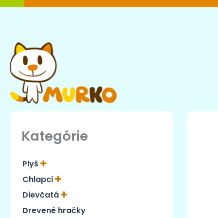
Preskočiť
na
obsah
Kategórie
Plyš
Chlapci
Dievčatá
Drevené hračky