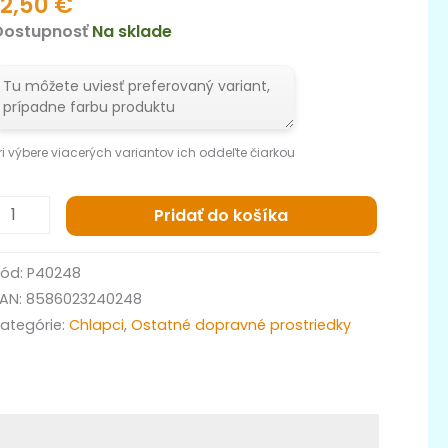
12,50
€
Dostupnosť
Na sklade
ri výbere viacerých variantov ich oddeľte čiarkou
Pridať do košíka
Kód:
P40248
EAN:
8586023240248
ategórie:
Chlapci
,
Ostatné dopravné prostriedky