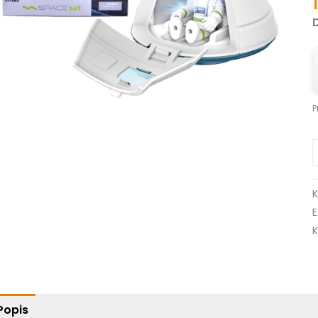
P
K
Popis