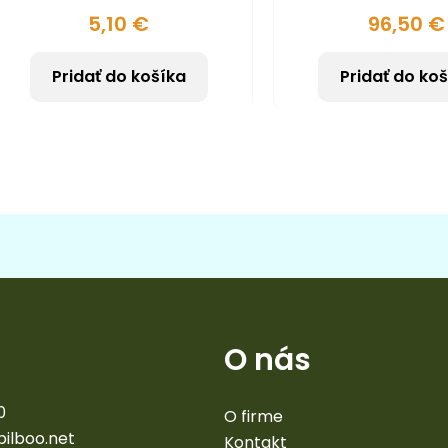
5,10
€
96,50
€
Pridať do košíka
Pridať do ko
O nás
0
O firme
bilboo.net
Kontakt