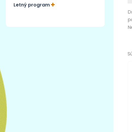
Letný program
D
p
N
S