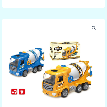
množstvo
TRUCK
Domiešavač
sv.,
zvuk