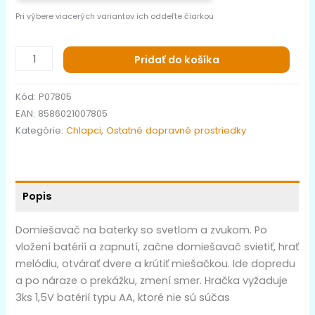
Pri výbere viacerých variantov ich oddeľte čiarkou
Pridať do košíka
Kód:
P07805
EAN:
8586021007805
Kategórie:
Chlapci
,
Ostatné dopravné prostriedky
Popis
Domiešavač na baterky so svetlom a zvukom. Po
vložení batérií a zapnutí, začne domiešavač svietiť, hrať
melódiu, otvárať dvere a krútiť miešačkou. Ide dopredu
a po náraze o prekážku, zmení smer. Hračka vyžaduje
3ks 1,5V batérií typu AA, ktoré nie sú súčas