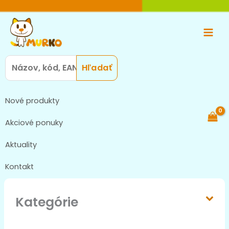
Preskočiť
Main
na
Men
obsah
Search
for:
Nové produkty
Akciové ponuky
Aktuality
Kontakt
Kategórie