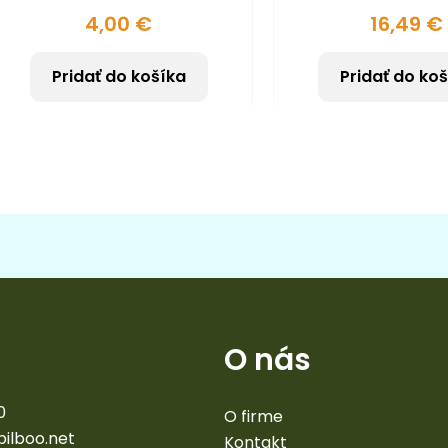
4,00
€
16,49
€
Pridať do košíka
Pridať do ko
O nás
0
O firme
bilboo.net
Kontakt