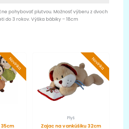
začne pohybovať plutvou. Možnosť výberu z dvoch
eti do 3 rokov. Výška bábiky – 18cm
Novinka
Novinka
Plyš
i 35cm
Zajac na vankúšiku 32cm