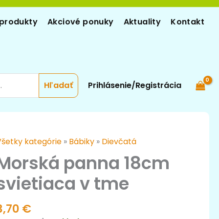
produkty
Akciové ponuky
Aktuality
Kontakt
Prihlásenie/Registrácia
množstvo
Všetky kategórie
»
Bábiky
»
Dievčatá
Morská
Morská panna 18cm
panna
svietiaca v tme
18cm
vietiaca
v
3,70
€
tme