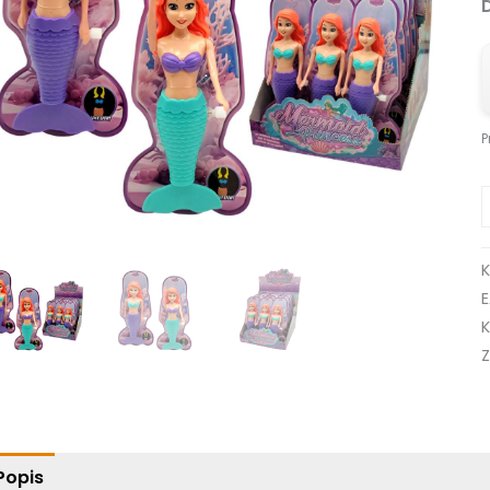
P
K
Popis