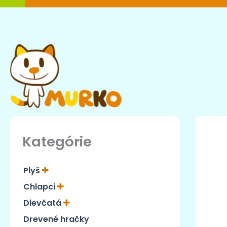
Preskočiť
na
obsah
Kategórie
Plyš
Chlapci
Dievčatá
Drevené hračky