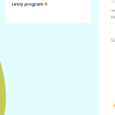
Letný program
V
f
S