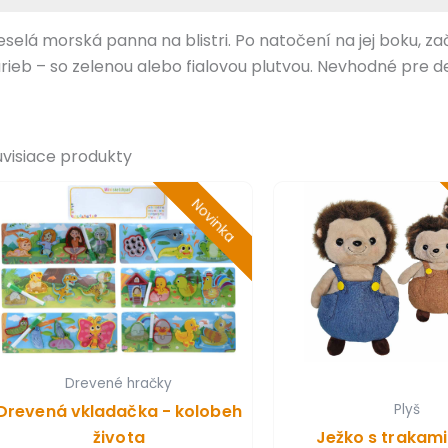
eselá morská panna na blistri. Po natočení na jej boku, 
arieb – so zelenou alebo fialovou plutvou. Nevhodné pre d
úvisiace produkty
Novinka
Drevené hračky
Drevená vkladačka - kolobeh
Plyš
života
Ježko s trakam