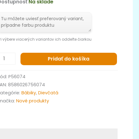
Dostupnosť
Na sklade
ri výbere viacerých variantov ich oddeľte čiarkou
Pridať do košíka
Kód:
P56074
EAN:
8586026756074
ategórie:
Bábiky
,
Dievčatá
Značka:
Nové produkty