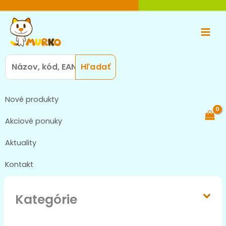
Preskočiť
Main
na
Men
obsah
Search
for:
Nové produkty
Akciové ponuky
Aktuality
Kontakt
Kategórie