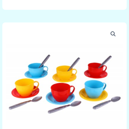
množstvo
Detské
riadiky