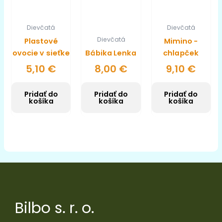
Dievčatá
Dievčatá
Dievčatá
Plastové
Mimino -
ovocie v sieťke
Bábika Lenka
chlapček
5,10
€
8,00
€
9,10
€
Pridať do
Pridať do
Pridať do
košíka
košíka
košíka
Bilbo s. r. o.