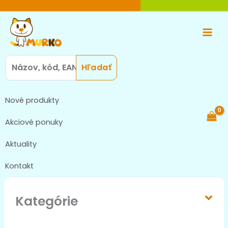
Preskočiť
Main
na
Men
obsah
Search
for:
Nové produkty
Akciové ponuky
Aktuality
Kontakt
Kategórie