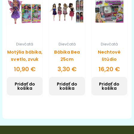
Dievčatá
Dievčatá
Dievčatá
Motýlia bábika,
Bábika Bea
Nechtové
svetlo, zvuk
25cm
štúdio
10,90
€
3,30
€
16,20
€
Pridať do
Pridať do
Pridať do
košíka
košíka
košíka