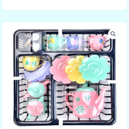
množstvo
Riad
s
odkvapkávačom,
2
druhy