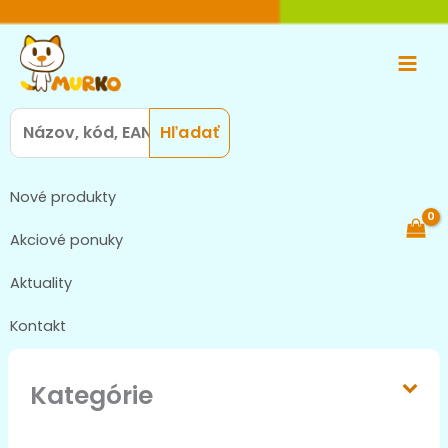
Preskočiť
Main
na
Men
obsah
Search
for:
Nové produkty
Akciové ponuky
Aktuality
Kontakt
Kategórie