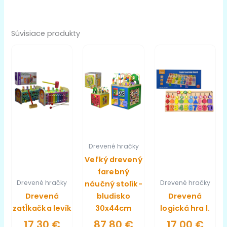
Súvisiace produkty
Drevené hračky
Veľký drevený
farebný
Drevené hračky
Drevené hračky
náučný stolík-
Drevená
bludisko
Drevená
zatĺkačka levík
30x44cm
logická hra l.
17,30
€
87,80
€
17,00
€