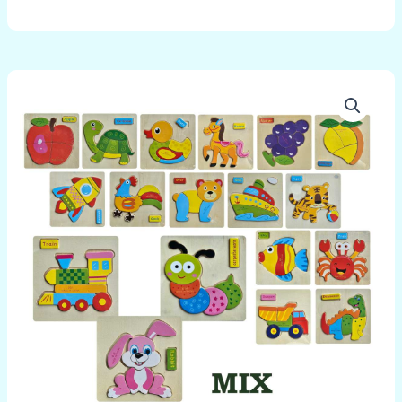
množstvo
Detské
drevené
puzzle
15x15cm