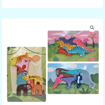
množstvo
Drevené
farebné
puzzle
22x15cm