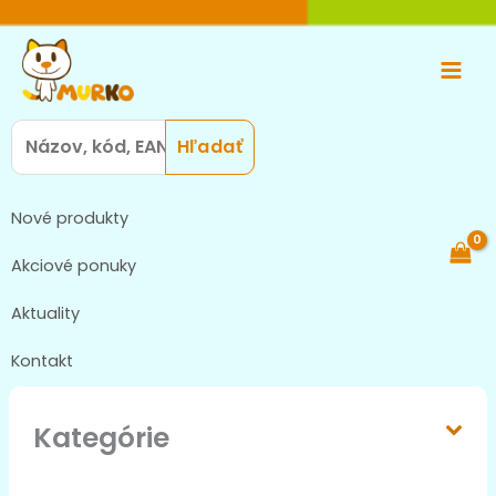
Preskočiť
Main
na
Men
obsah
Search
for:
Nové produkty
Akciové ponuky
Aktuality
Kontakt
Kategórie