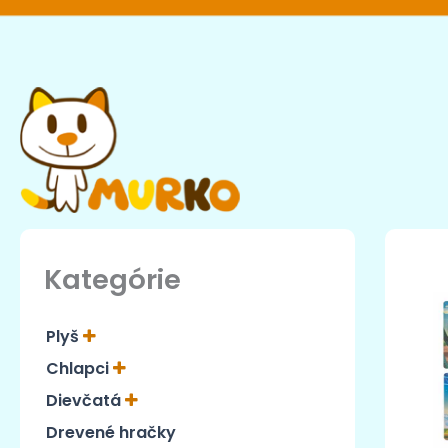
Preskočiť
na
obsah
Kategórie
Plyš
Chlapci
Dievčatá
Drevené hračky