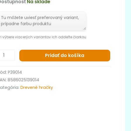
Dostupnosť
Na sklade
ri výbere viacerých variantov ich oddeľte čiarkou
Pridať do košíka
Kód:
P39014
EAN:
8586025139014
Kategória:
Drevené hračky