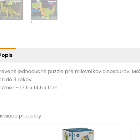
Popis
revené jednoduché puzzle pre milovníkov dinosaurov. Mo
ti do 3 rokov.
ozmer – 17,5 x 14,5 x 1cm
úvisiace produkty