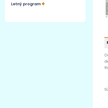
Letný program
D
de
R
S