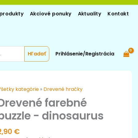
produkty
Akciové ponuky
Aktuality
Kontakt
Prihlásenie/Registrácia
množstvo
Všetky kategórie
»
Drevené hračky
Drevené
Drevené farebné
farebné
puzzle - dinosaurus
uzzle
-
inosaurus
2,90
€