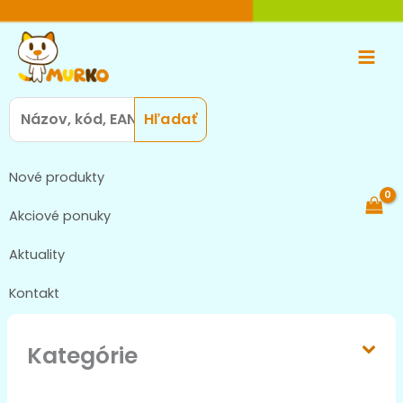
Preskočiť
Main
na
Men
obsah
Search
for:
Nové produkty
Akciové ponuky
Aktuality
Kontakt
Kategórie