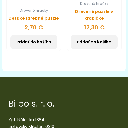
Drevené hračky
Drevené hračky
Drevené puzzle v
Detské farebné puzzle
krabičke
2,70
€
17,30
€
Pridať do košíka
Pridať do košíka
Bilbo s. r. o.
Kpt. Nálepku 1384
Liptovský Mikuláš, 03101