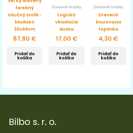
Veľký drevený
Drevené hračky
Drevené hračky
farebný
náučný stolík-
Logická
Drevená
bludisko
vkladacia
šnurovacia
30x44cm
doska
topánka
87,80
€
17,00
€
4,30
€
Pridať do
Pridať do
Pridať do
košíka
košíka
košíka
Bilbo s. r. o.