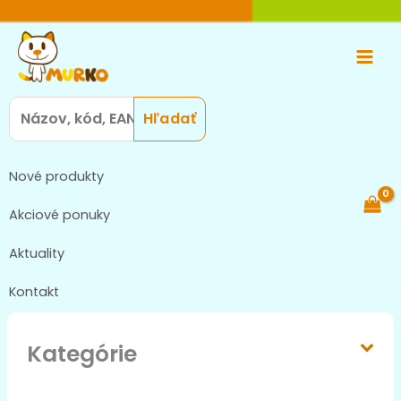
Preskočiť
Main
na
Men
obsah
Search
for:
Nové produkty
Akciové ponuky
Aktuality
Kontakt
Kategórie