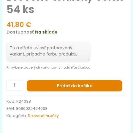
54 ks
41,80
€
Dostupnosť
Na sklade
Pri výbere viacerých variantov ich oddeľte čiarkou
Pridať do košíka
Kód:
P24038
EAN:
8586022424038
Kategória:
Drevené hračky