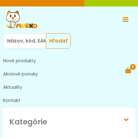
Preskočiť
Main
na
Men
obsah
Search
for:
Nové produkty
Akciové ponuky
Aktuality
Kontakt
Kategórie