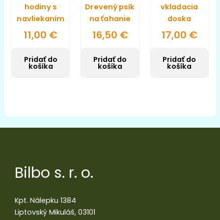
hodiny s
Drevený psík
vkladacia
navliekaním
na ťahanie
doska
11,00
€
16,50
€
17,00
€
Pridať do
Pridať do
Pridať do
košíka
košíka
košíka
Bilbo s. r. o.
Kpt. Nálepku 1384
Liptovský Mikuláš, 03101