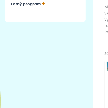
Letný program
M
S
v
r
R
S