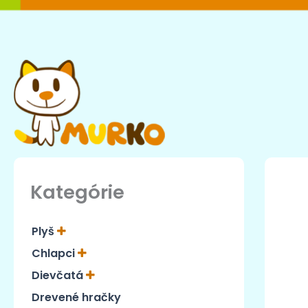
Preskočiť
na
obsah
Kategórie
Plyš
Chlapci
Dievčatá
Drevené hračky