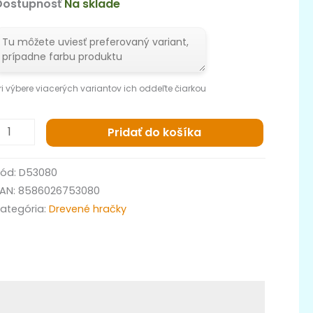
Dostupnosť
Na sklade
ri výbere viacerých variantov ich oddeľte čiarkou
Pridať do košíka
Kód:
D53080
EAN:
8586026753080
Kategória:
Drevené hračky