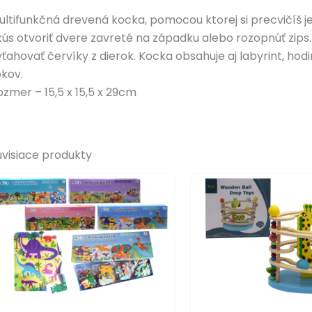
ultifunkčná drevená kocka, pomocou ktorej si precvičíš j
kús otvoriť dvere zavreté na západku alebo rozopnúť zi
yťahovať červíky z dierok. Kocka obsahuje aj labyrint, hod
okov.
ozmer – 15,5 x 15,5 x 29cm
úvisiace produkty