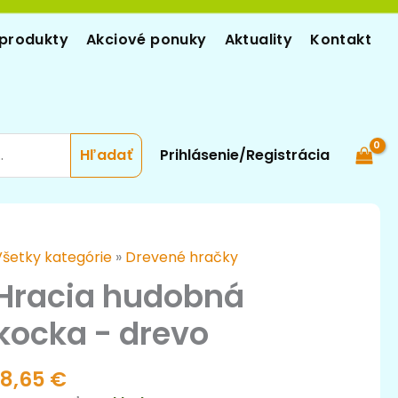
produkty
Akciové ponuky
Aktuality
Kontakt
Prihlásenie/Registrácia
množstvo
Všetky kategórie
»
Drevené hračky
racia
Hracia hudobná
hudobná
kocka - drevo
kocka
-
drevo
18,65
€