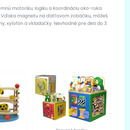
emnú motoriku, logiku a koordináciu oko-ruka.
ps. Vďaka magnetu na ďatľovom zobáčiku, môžeš
iny, xylofón a vkladačky. Nevhodné pre deti do 3