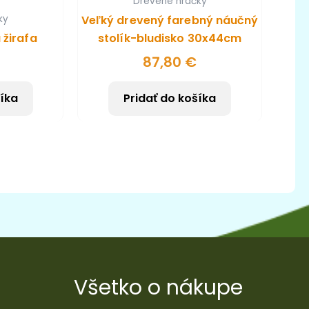
Drevené hračky
Veľký drevený farebný náučný
ky
 žirafa
stolík-bludisko 30x44cm
87,80
€
šíka
Pridať do košíka
Všetko o nákupe