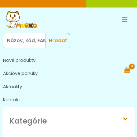
Preskočiť
Main
na
Men
obsah
Search
for:
Nové produkty
Akciové ponuky
Aktuality
Kontakt
Kategórie