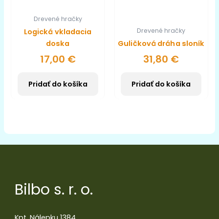
Drevené hračky
Drevené hračky
Logická vkladacia
doska
Guličková dráha sloník
17,00
€
31,80
€
Pridať do košíka
Pridať do košíka
Bilbo s. r. o.
Kpt. Nálepku 1384