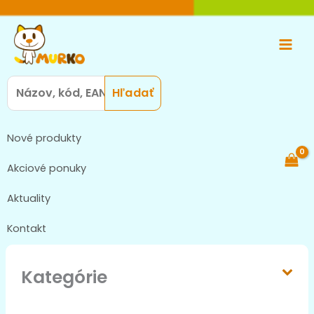
Preskočiť
Main
na
Men
obsah
Search
for:
Nové produkty
Akciové ponuky
Aktuality
Kontakt
Kategórie