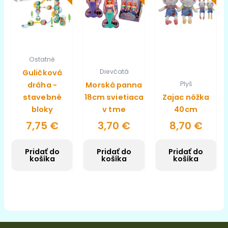
Ostatné
Dievčatá
Guličková
Plyš
dráha -
Morská panna
stavebné
18cm svietiaca
Zajac nôžka
bloky
v tme
40cm
7,75
€
3,70
€
8,70
€
Pridať do
Pridať do
Pridať do
košíka
košíka
košíka