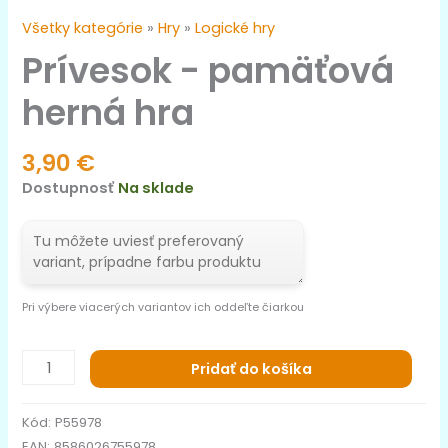
Všetky kategórie
»
Hry
»
Logické hry
Prívesok - pamäťová
herná hra
3,90
€
Dostupnosť
Na sklade
Pri výbere viacerých variantov ich oddeľte čiarkou
Pridať do košíka
Kód:
P55978
EAN:
8586026755978