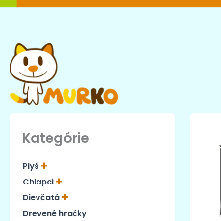
Preskočiť
na
obsah
Kategórie
Plyš
Chlapci
Dievčatá
Drevené hračky