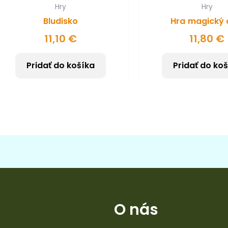
Hry
Hry
Bludisko
Hra magický 
11,10
€
11,80
€
Pridať do košíka
Pridať do ko
O nás