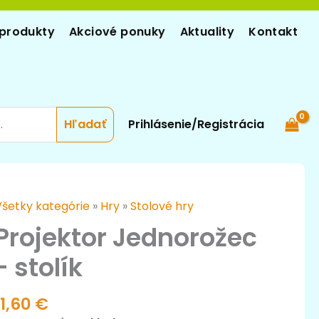
produkty
Akciové ponuky
Aktuality
Kontakt
Prihlásenie/Registrácia
množstvo
Všetky kategórie
»
Hry
»
Stolové hry
rojektor
Projektor Jednorožec
Jednorožec
- stolík
-
tolík
11,60
€