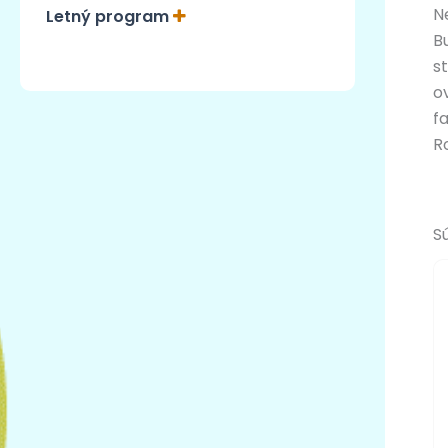
N
Letný program
B
s
o
f
R
S