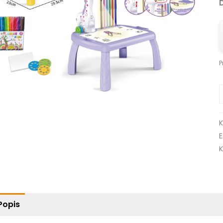
P
K
Popis
Ďalšie informácie