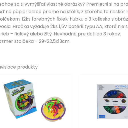
echce sa ti vymýšľať vlastné obrázky? Premietni si na proj
uď na papier alebo priamo na stolík, z ktorého to neskôr l
tolčekom, 12ks farebných fixiek, hubku a 3 kolieska s obr
vocia. Hračka vyžaduje 2ks 1,5V batérií typu AA, ktoré nie
arieb – fialový alebo žltý. Nevhodné pre deti do 3 rokov.
ozmer stolčeka – 29×22,5x13cm
úvisiace produkty