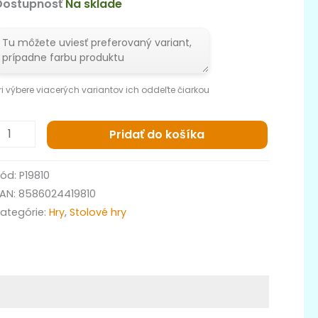
Dostupnosť
Na sklade
ri výbere viacerých variantov ich oddeľte čiarkou
Pridať do košíka
Kód:
P19810
EAN:
8586024419810
ategórie:
Hry
,
Stolové hry