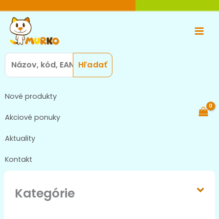
Preskočiť
Main
na
Men
obsah
Search
for:
Nové produkty
Akciové ponuky
Aktuality
Kontakt
Kategórie