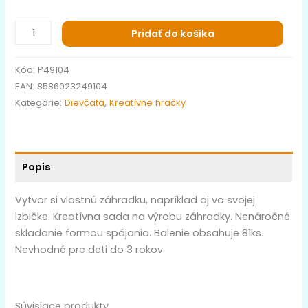
Pridať do košíka
Kód:
P49104
EAN:
8586023249104
Kategórie:
Dievčatá
,
Kreatívne hračky
Popis
Vytvor si vlastnú záhradku, napríklad aj vo svojej
izbičke. Kreatívna sada na výrobu záhradky. Nenáročné
skladanie formou spájania. Balenie obsahuje 81ks.
Nevhodné pre deti do 3 rokov.
Súvisiace produkty