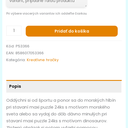
Pri výbere viacerých variantov ich oddeľte čiarkou
Pridať do košíka
Kód:
P53366
EAN:
8586017053366
Kategória:
Kreatívne hračky
Popis
Oddýchni si od športu a ponor sa do morských hlbín
pri stavaní maxi puzzle 24ks s motívom morského
sveta alebo sa vydaj do dôb dávno minulých pri
stavaní maxi puzzle 24ks s motívom dinosaurov.
Zložený obrázok si potom vyfarbi pomocou