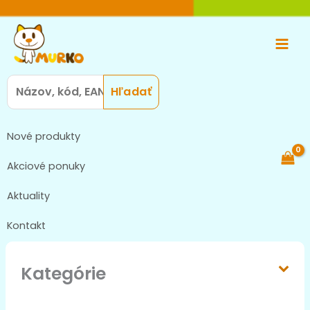
Preskočiť
Main
na
Men
obsah
Search
for:
Nové produkty
Akciové ponuky
Aktuality
Kontakt
Kategórie