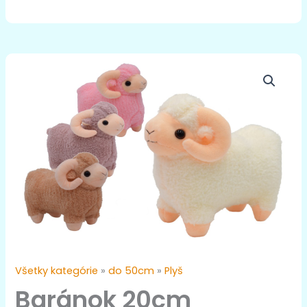
množstvo
Baránok
20cm
Všetky kategórie
»
do 50cm
»
Plyš
Baránok 20cm