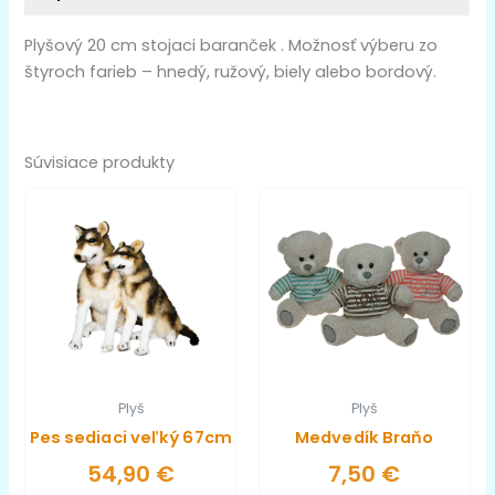
Plyšový 20 cm stojaci baranček . Možnosť výberu zo
štyroch farieb – hnedý, ružový, biely alebo bordový.
Súvisiace produkty
Plyš
Plyš
Pes sediaci veľký 67cm
Medvedík Braňo
54,90
€
7,50
€