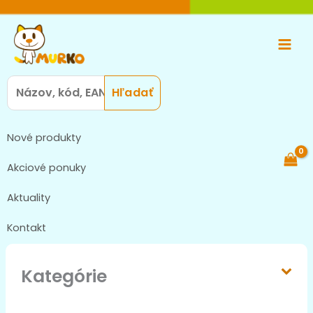
Preskočiť
Main
na
Men
obsah
Search
for:
Nové produkty
Akciové ponuky
Aktuality
Kontakt
Kategórie