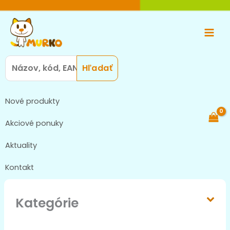
Preskočiť
Main
na
Men
obsah
Search
for:
Nové produkty
Akciové ponuky
Aktuality
Kontakt
Kategórie