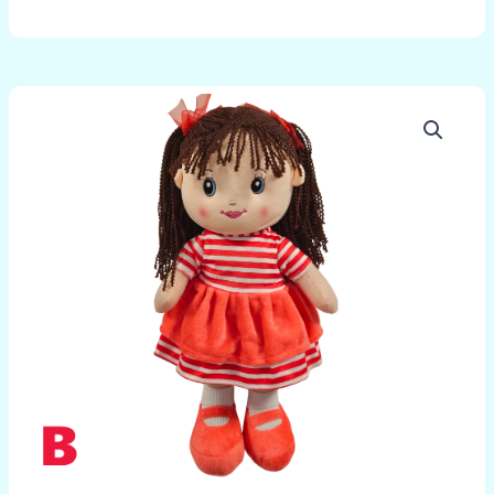
množstvo
Handrová
bábika
Lívia