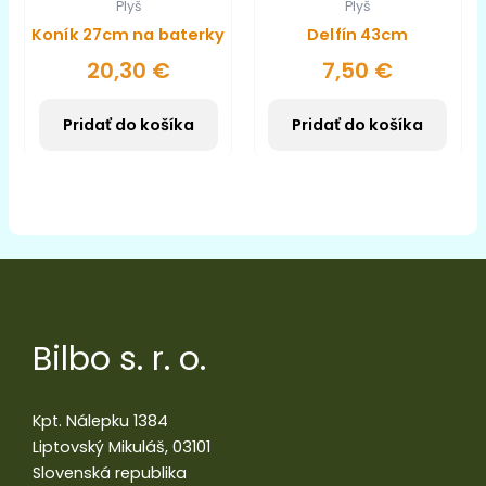
Plyš
Plyš
Koník 27cm na baterky
Delfín 43cm
20,30
€
7,50
€
Pridať do košíka
Pridať do košíka
Bilbo s. r. o.
Kpt. Nálepku 1384
Liptovský Mikuláš, 03101
Slovenská republika