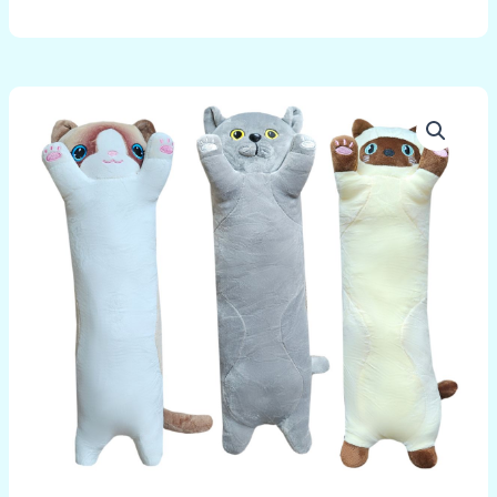
množstvo
Kocúrik
Artur
47cm