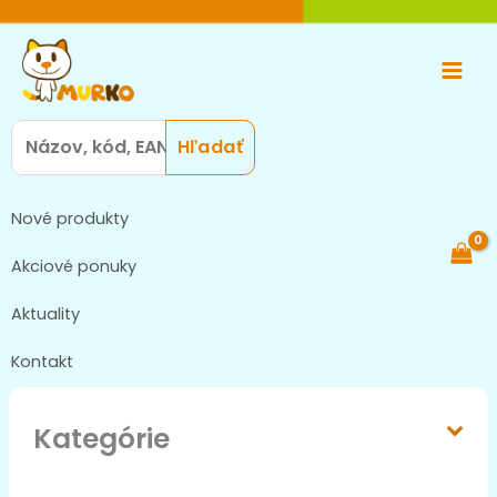
Preskočiť
Main
na
Men
obsah
Search
for:
Nové produkty
Akciové ponuky
Aktuality
Kontakt
Kategórie