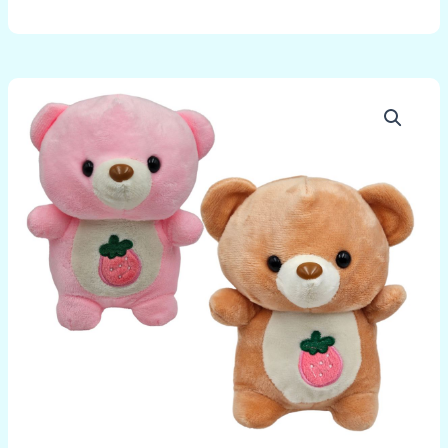
množstvo
Medvedík
jahôdka
18cm