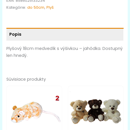
EAN:
8586025133234
Kategórie:
do 50cm
,
Plyš
Popis
Plyšový 18cm medvedík s výšivkou – jahôdka. Dostupný
len hnedý.
Súvisiace produkty