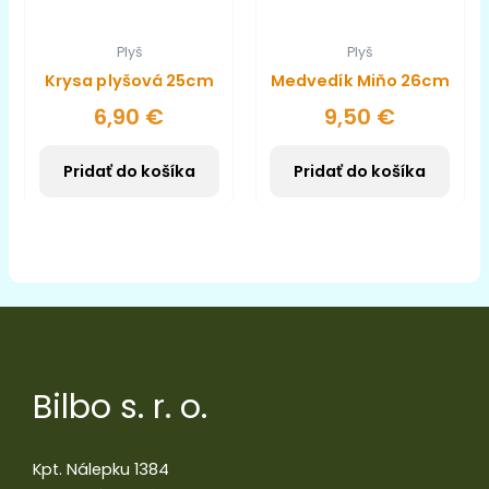
Plyš
Plyš
Krysa plyšová 25cm
Medvedík Miňo 26cm
6,90
€
9,50
€
Pridať do košíka
Pridať do košíka
Bilbo s. r. o.
Kpt. Nálepku 1384