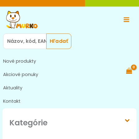
Preskočiť
Main
na
Men
obsah
Search
for:
Nové produkty
Akciové ponuky
Aktuality
Kontakt
Kategórie