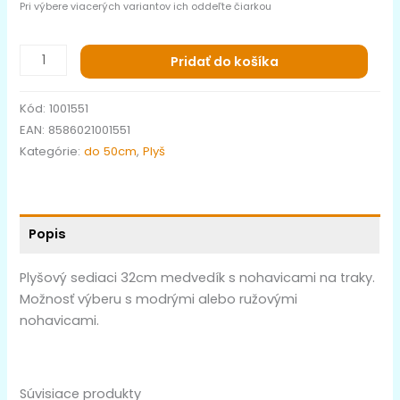
Pri výbere viacerých variantov ich oddeľte čiarkou
Pridať do košíka
Kód:
1001551
EAN:
8586021001551
Kategórie:
do 50cm
,
Plyš
Popis
Plyšový sediaci 32cm medvedík s nohavicami na traky.
Možnosť výberu s modrými alebo ružovými
nohavicami.
Súvisiace produkty