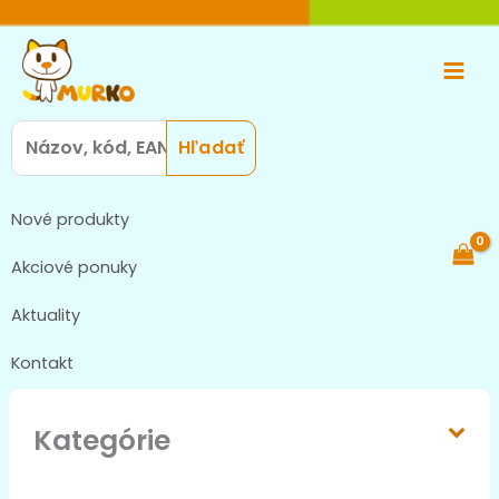
Preskočiť
Main
na
Men
obsah
Search
for:
Nové produkty
Akciové ponuky
Aktuality
Kontakt
Kategórie