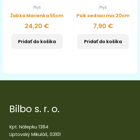
Plyš
Plyš
Žabka Marienka 55cm
Psík sediaci mix 20cm
24,20
€
7,90
€
Pridať do košíka
Pridať do košíka
Bilbo s. r. o.
Kpt. Nálepku 1384
Liptovský Mikuláš, 03101