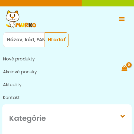
Preskočiť
Main
na
Men
obsah
Search
for:
Nové produkty
Akciové ponuky
Aktuality
Kontakt
Kategórie