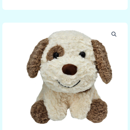
množstvo
Psík
Fliačik
sediaci
28cm