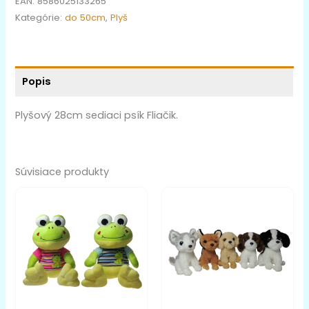
EAN:
8586025133265
Kategórie:
do 50cm
,
Plyš
Popis
Plyšový 28cm sediaci psík Fliačik.
Súvisiace produkty