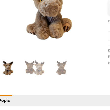
P
K
Popis