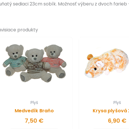
uňatý sediaci 23cm sobík. Možnosť výberu z dvoch farieb
úvisiace produkty
Plyš
Plyš
Medvedík Braňo
Krysa plyšová
7,50
€
6,90
€