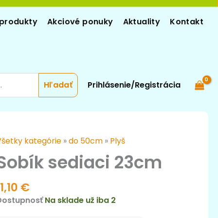
produkty
Akciové ponuky
Aktuality
Kontakt
Prihlásenie/Registrácia
množstvo
Všetky kategórie
»
do 50cm
»
Plyš
Sobík
Sobík sediaci 23cm
ediaci
23cm
11,10
€
Dostupnosť
Na sklade už iba 2