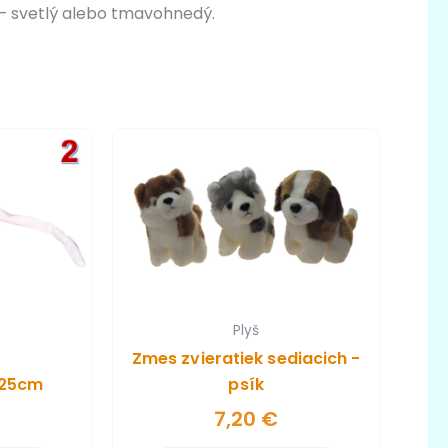
 – svetlý alebo tmavohnedý.
Plyš
Zmes zvieratiek sediacich -
 25cm
psík
7,20
€