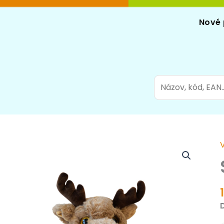
Nové 
Search
for:
s