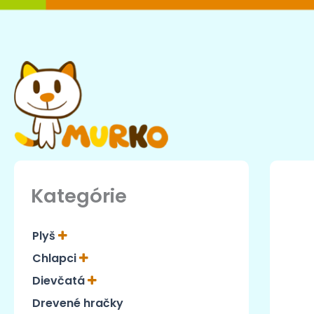
Preskočiť
na
obsah
Kategórie
Plyš
Chlapci
Dievčatá
Drevené hračky