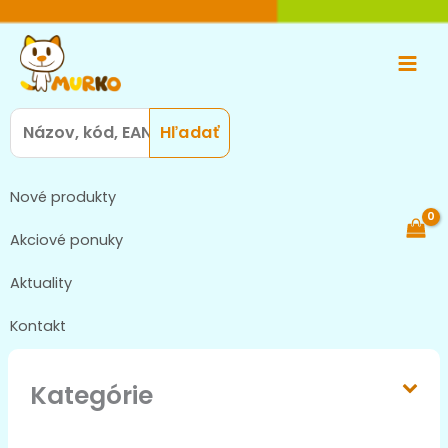
Preskočiť
Main
na
Men
obsah
Search
for:
Nové produkty
Akciové ponuky
Aktuality
Kontakt
Kategórie