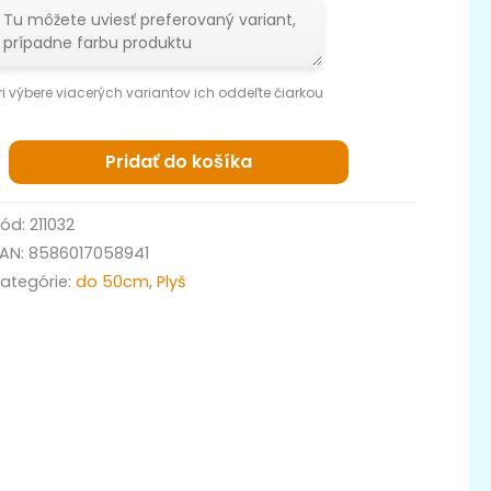
ri výbere viacerých variantov ich oddeľte čiarkou
Pridať do košíka
Kód:
211032
EAN:
8586017058941
ategórie:
do 50cm
,
Plyš