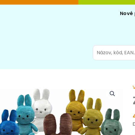
Nové 
Search
for:
Z
f