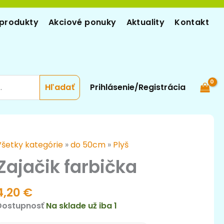
produkty
Akciové ponuky
Aktuality
Kontakt
Prihlásenie/Registrácia
množstvo
Všetky kategórie
»
do 50cm
»
Plyš
ajačik
Zajačik farbička
arbička
4,20
€
Dostupnosť
Na sklade už iba 1