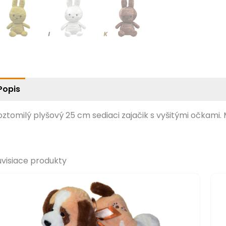
Popis
oztomilý plyšový 25 cm sediaci zajačik s vyšitými očkami.
úvisiace produkty