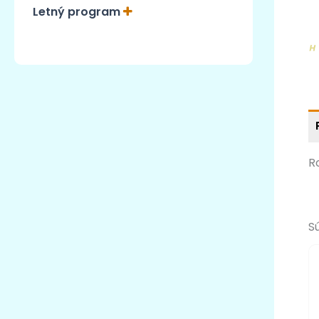
Letný program
R
S