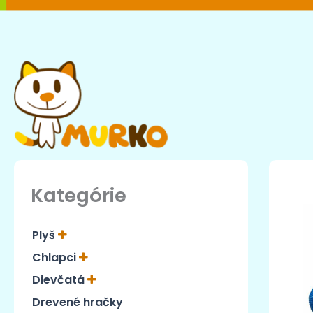
Preskočiť
na
obsah
Kategórie
Plyš
Chlapci
Dievčatá
Drevené hračky