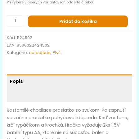
Pri výbere viacerých variantov ich oddeľte čiarkou
Pridať do košíka
Kód:
P24502
EAN:
8586022424502
Kategórie:
na batérie
,
Plyš
Popis
Ďalšie informácie
Roztomilé chodiace prasiatko so zvukom. Po zapnutí
sa začne prasiatko pohybovať dopredu. Keď zastane,
krčí rypáčikom a krochká. Hračka vyžaduje 2ks 1,5V
batérií typu AA, ktoré nie sú súčasťou balenia.