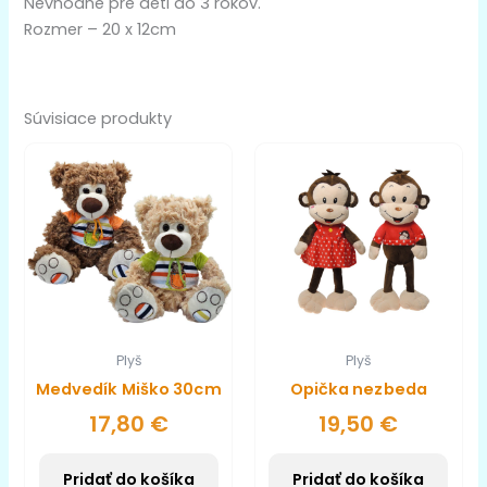
Nevhodné pre deti do 3 rokov.
Rozmer – 20 x 12cm
Súvisiace produkty
Plyš
Plyš
Medvedík Miško 30cm
Opička nezbeda
17,80
€
19,50
€
Pridať do košíka
Pridať do košíka