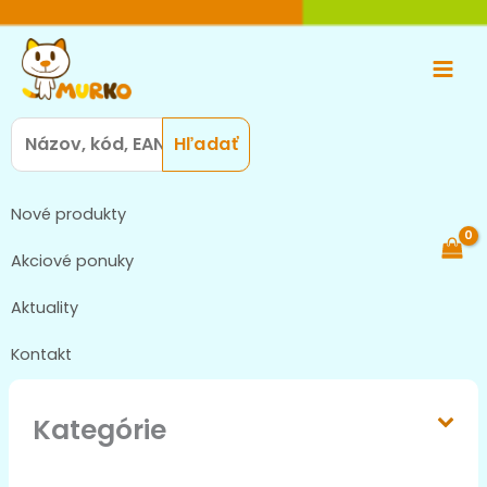
Preskočiť
Main
na
Men
obsah
Search
for:
Nové produkty
Akciové ponuky
Aktuality
Kontakt
Kategórie