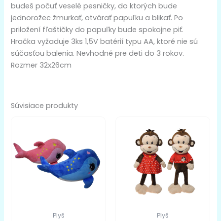
budeš počuť veselé pesničky, do ktorých bude
jednorožec žmurkať, otvárať papuľku a blikať. Po
priložení fľaštičky do papuľky bude spokojne piť.
Hračka vyžaduje 3ks 1,5V batérií typu AA, ktoré nie sú
súčasťou balenia. Nevhodné pre deti do 3 rokov.
Rozmer 32x26cm
Súvisiace produkty
Plyš
Plyš