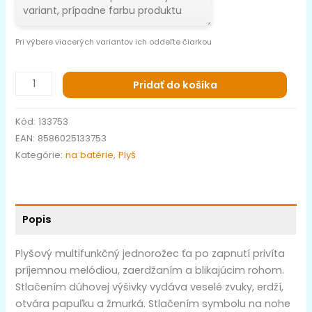
Pri výbere viacerých variantov ich oddeľte čiarkou
Pridať do košíka
Kód:
133753
EAN:
8586025133753
Kategórie:
na batérie
,
Plyš
Popis
Plyšový multifunkčný jednorožec ťa po zapnutí privíta
príjemnou melódiou, zaerdžaním a blikajúcim rohom.
Stlačením dúhovej výšivky vydáva veselé zvuky, erdží,
otvára papuľku a žmurká. Stlačením symbolu na nohe