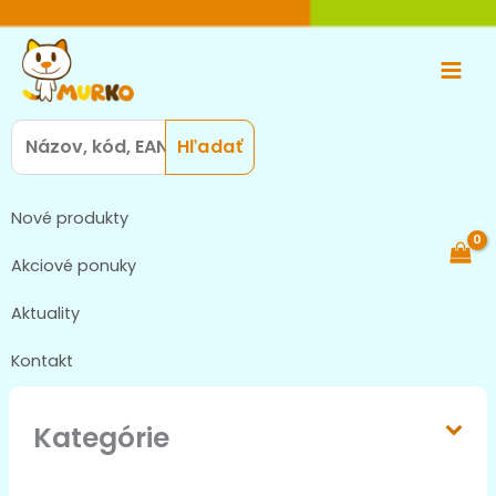
Preskočiť
Main
na
Men
obsah
Search
for:
Nové produkty
Akciové ponuky
Aktuality
Kontakt
Kategórie