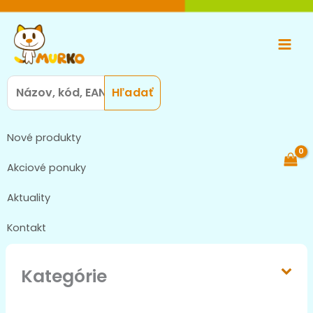
Preskočiť
Main
na
Men
obsah
Search
for:
Nové produkty
Akciové ponuky
Aktuality
Kontakt
Kategórie