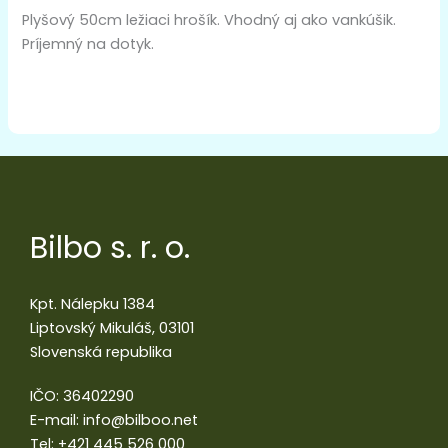
Plyšový 50cm ležiaci hrošík. Vhodný aj ako vankúšik.
Príjemný na dotyk.
Bilbo s. r. o.
Kpt. Nálepku 1384
Liptovský Mikuláš, 03101
Slovenská republika
IČO: 36402290
E-mail:
info@bilboo.net
Tel:
+421 445 526 000