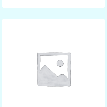
množstvo
Hrošík
ležiaci
50cm