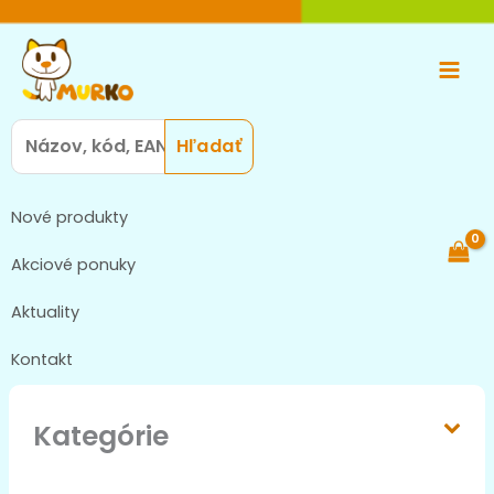
Preskočiť
Main
na
Men
obsah
Search
for:
Nové produkty
Akciové ponuky
Aktuality
Kontakt
Kategórie