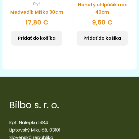
Plyš
Nohatý chlpáčik mix
Medvedík Miško 30cm
40cm
17,80
€
9,50
€
Pridať do košíka
Pridať do košíka
Bilbo s. r. o.
Kpt. Nálepku 1384
Liptovský Mikuláš, 03101
Slovenská republika