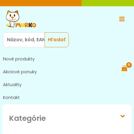
Preskočiť
Main
na
Men
obsah
Search
for:
Nové produkty
Akciové ponuky
Aktuality
Kontakt
Kategórie