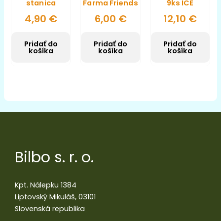
stanica
Farma Friends
9ks ICE
4,90
€
6,00
€
12,10
€
Pridať do
Pridať do
Pridať do
košíka
košíka
košíka
Bilbo s. r. o.
Kpt. Nálepku 1384
Liptovský Mikuláš, 03101
Slovenská republika