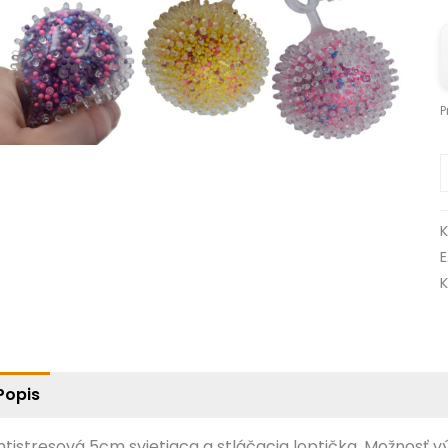
P
K
Popis
ntistresová 5cm svietiaca a stláčacia loptička. Možnosť vý