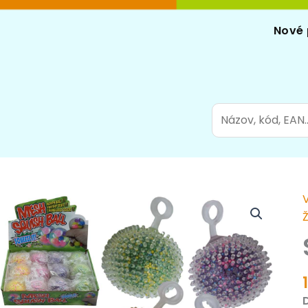
Nové 
Search
for:
S
l