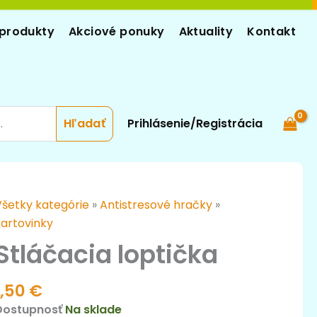
produkty
Akciové ponuky
Aktuality
Kontakt
Prihlásenie/Registrácia
množstvo
Všetky kategórie
»
Antistresové hračky
»
tláčacia
Žartovinky
optička
Stláčacia loptička
1,50
€
Dostupnosť
Na sklade