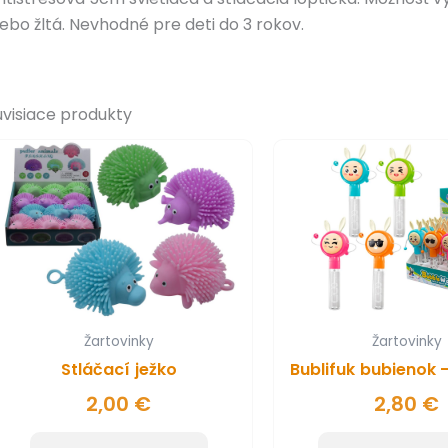
lebo žltá. Nevhodné pre deti do 3 rokov.
úvisiace produkty
Žartovinky
Žartovinky
Stláčací ježko
Bublifuk bubienok 
2,00
€
2,80
€