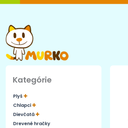
Preskočiť
na
obsah
Kategórie
Plyš
Chlapci
Dievčatá
Drevené hračky