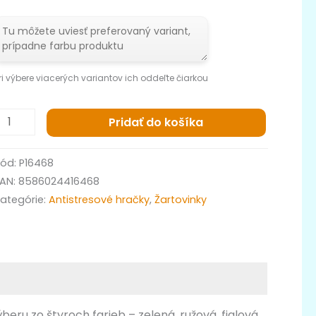
ri výbere viacerých variantov ich oddeľte čiarkou
Pridať do košíka
Kód:
P16468
EAN:
8586024416468
ategórie:
Antistresové hračky
,
Žartovinky
beru zo štyroch farieb – zelená, ružová, fialová