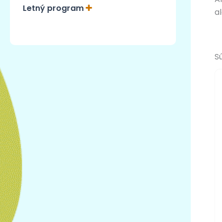
Letný program
a
S