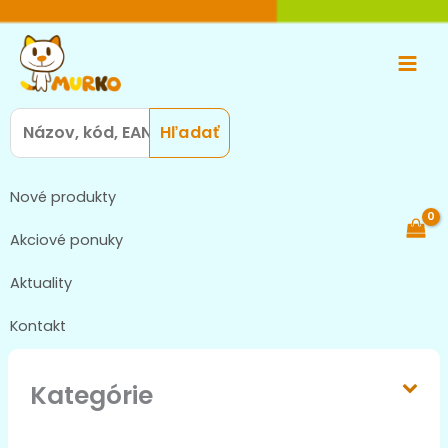
Preskočiť
Main
na
Men
obsah
Search
for:
Nové produkty
Akciové ponuky
Aktuality
Kontakt
Kategórie