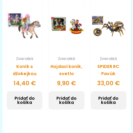
Zvieratká
Zvieratká
Zvieratká
Koník s
Hojdací koník,
SPIDER RC
džokejkou
svetlo
Pavúk
14,40
€
9,90
€
33,00
€
Pridať do
Pridať do
Pridať do
košíka
košíka
košíka