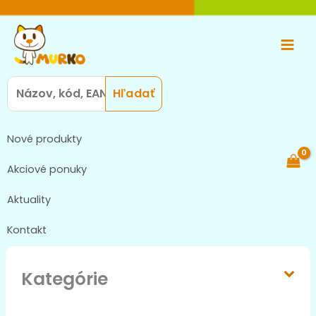
Preskočiť
Main
na
Men
obsah
Search
for:
Nové produkty
Akciové ponuky
Aktuality
Kontakt
Kategórie