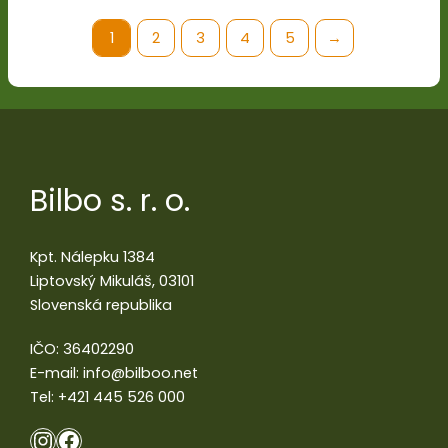
1
2
3
4
5
→
Bilbo s. r. o.
Kpt. Nálepku 1384
Liptovský Mikuláš, 03101
Slovenská republika
IČO: 36402290
E-mail:
info@bilboo.net
Tel:
+421 445 526 000