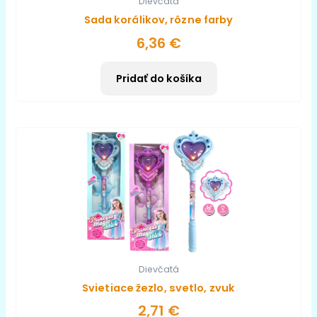
Dievčatá
Sada korálikov, rôzne farby
6,36
€
Pridať do košíka
Dievčatá
Svietiace žezlo, svetlo, zvuk
2,71
€