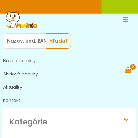
Zoradené
Preskočiť
Main
podľa
najnovších
na
Men
obsah
Search
for:
Nové produkty
Akciové ponuky
Aktuality
Kontakt
Kategórie