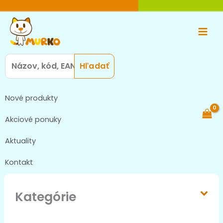
Preskočiť
Main
na
Men
obsah
Search
for:
Nové produkty
Akciové ponuky
Aktuality
Kontakt
Kategórie