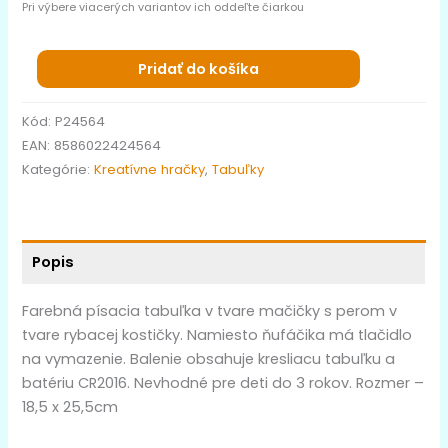
Pri výbere viacerých variantov ich oddeľte čiarkou
Pridať do košíka
Kód:
P24564
EAN:
8586022424564
Kategórie:
Kreatívne hračky
,
Tabuľky
Popis
Farebná písacia tabuľka v tvare mačičky s perom v
tvare rybacej kostičky. Namiesto ňufáčika má tlačidlo
na vymazenie. Balenie obsahuje kresliacu tabuľku a
batériu CR2016. Nevhodné pre deti do 3 rokov. Rozmer –
18,5 x 25,5cm