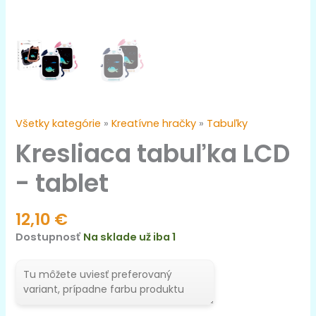
Všetky kategórie
»
Kreatívne hračky
»
Tabuľky
Kresliaca tabuľka LCD
- tablet
12,10
€
Dostupnosť
Na sklade už iba 1