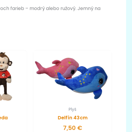
och farieb – modrý alebo ružový. Jemný na
Plyš
eda
Delfín 43cm
7,50
€