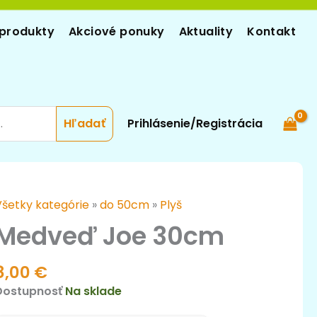
produkty
Akciové ponuky
Aktuality
Kontakt
Prihlásenie/Registrácia
množstvo
Všetky kategórie
»
do 50cm
»
Plyš
Medveď
Medveď Joe 30cm
Joe
30cm
8,00
€
Dostupnosť
Na sklade