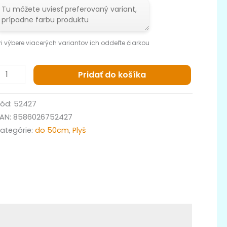
ri výbere viacerých variantov ich oddeľte čiarkou
Pridať do košíka
Kód:
52427
EAN:
8586026752427
ategórie:
do 50cm
,
Plyš