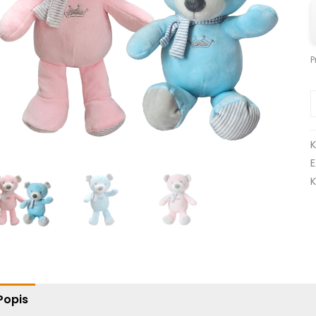
P
K
Popis