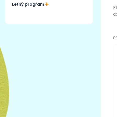
Letný program
P
d
S