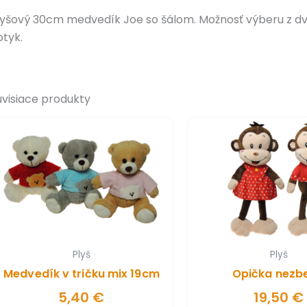
lyšový 30cm medvedík Joe so šálom. Možnosť výberu z dv
otyk.
úvisiace produkty
Plyš
Plyš
Medvedík v tričku mix 19cm
Opička nezb
5,40
€
19,50
€