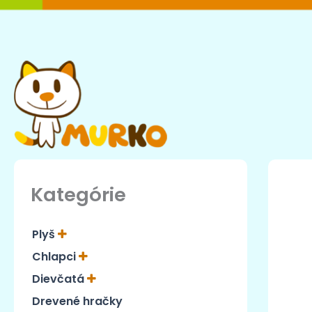
Preskočiť
na
obsah
Kategórie
Plyš
Chlapci
Dievčatá
Drevené hračky